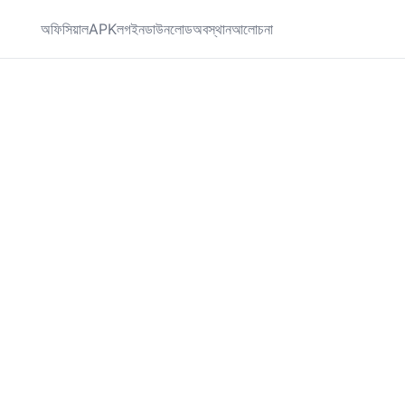
অফিসিয়াল
APK
লগইন
ডাউনলোড
অবস্থান
আলোচনা