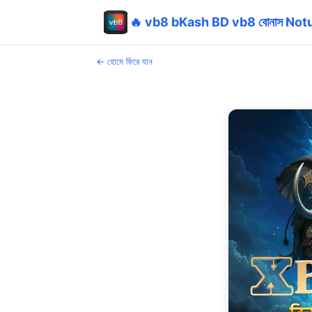
🔥 vb8 bKash BD vb8 বোনাস No
← হোমে ফিরে যান