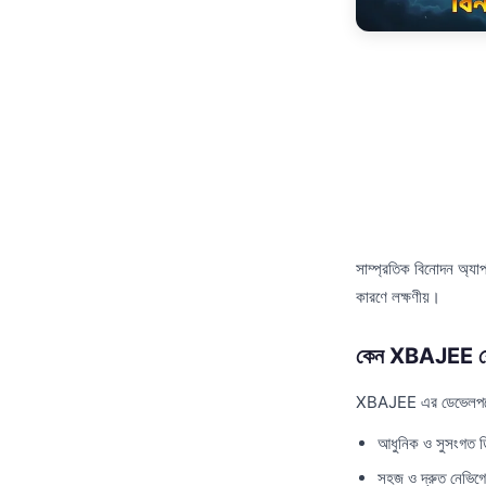
সাম্প্রতিক বিনোদন অ্যা
কারণে লক্ষণীয়।
কেন XBAJEE বে
XBAJEE এর ডেভেলপমেন্ট 
আধুনিক ও সুসংগত 
সহজ ও দ্রুত নেভিগ