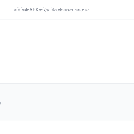
অফিসিয়াল
APK
লগইন
ডাউনলোড
অবস্থান
আলোচনা
ত।