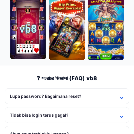
❓ সচরাচর জিজ্ঞাসা (FAQ) vb8
Lupa password? Bagaimana reset?
Tidak bisa login terus gagal?
Akun saya terblokir, kenapa?