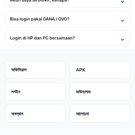
Bisa login pakai DANA / OVO?
Login di HP dan PC bersamaan?
অফিসিয়াল
APK
লগইন
ডাউনলোড
অবস্থান
আলোচনা