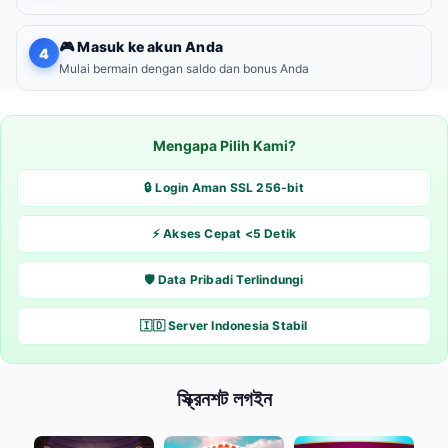
🎮 Masuk ke akun Anda
4
Mulai bermain dengan saldo dan bonus Anda
Mengapa Pilih Kami?
🔒 Login Aman SSL 256-bit
⚡ Akses Cepat <5 Detik
🛡️ Data Pribadi Terlindungi
🇮🇩 Server Indonesia Stabil
স্ক্রিনশট লগইন