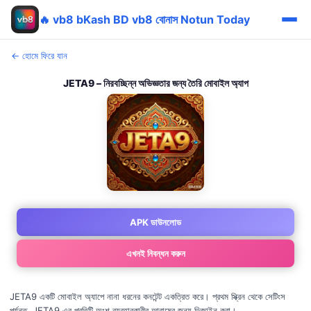
🔥 vb8 bKash BD vb8 বোনাস Notun Today
← হোমে ফিরে যান
JETA9 – নিরবচ্ছিন্ন অভিজ্ঞতার জন্য তৈরি মোবাইল অ্যাপ
APK ডাউনলোড
এখনই নিবন্ধন করুন
JETA9 একটি মোবাইল অ্যাপে নানা ধরনের কনটেন্ট একত্রিত করে। প্রথম স্ক্রিন থেকে সেটিংস
পর্যন্ত, JETA9 এর প্রতিটি অংশ ব্যবহারকারীর আরামের জন্য ডিজাইন করা।