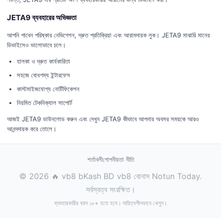
JETA9 ব্যবহারের অভিজ্ঞতা
আপনি পাবেন পরিষ্কার নেভিগেশন, দ্রুত প্রতিক্রিয়া এবং আরামদায়ক লুক। JETA9 মাঝারি মানের
ডিভাইসেও ভালোভাবে চলে।
হালকা ও দ্রুত কার্যকারিতা
সহজে বোধগম্য ইন্টারফেস
কাস্টমাইজযোগ্য নোটিফিকেশন
নিয়মিত টেকনিক্যাল সাপোর্ট
আজই JETA9 ডাউনলোড করুন এবং দেখুন JETA9 কীভাবে আপনার অবসর সময়কে আরও
আনন্দদায়ক করে তোলে।
শর্তাবলী
গোপনীয়তা নীতি
© 2026 🔥 vb8 bKash BD vb8 বোনাস Notun Today.
সর্বস্বত্ব সংরক্ষিত।
ব্যবহারকারীর বয়স ১৮+ হতে হবে। দায়িত্বশীলভাবে খেলুন।