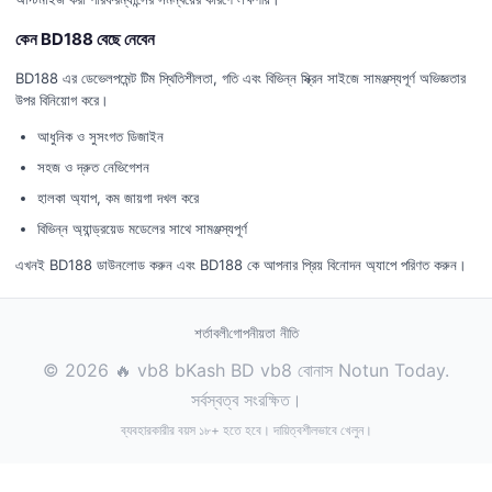
কেন BD188 বেছে নেবেন
BD188 এর ডেভেলপমেন্ট টিম স্থিতিশীলতা, গতি এবং বিভিন্ন স্ক্রিন সাইজে সামঞ্জস্যপূর্ণ অভিজ্ঞতার
উপর বিনিয়োগ করে।
আধুনিক ও সুসংগত ডিজাইন
সহজ ও দ্রুত নেভিগেশন
হালকা অ্যাপ, কম জায়গা দখল করে
বিভিন্ন অ্যান্ড্রয়েড মডেলের সাথে সামঞ্জস্যপূর্ণ
এখনই BD188 ডাউনলোড করুন এবং BD188 কে আপনার প্রিয় বিনোদন অ্যাপে পরিণত করুন।
শর্তাবলী
গোপনীয়তা নীতি
© 2026 🔥 vb8 bKash BD vb8 বোনাস Notun Today.
সর্বস্বত্ব সংরক্ষিত।
ব্যবহারকারীর বয়স ১৮+ হতে হবে। দায়িত্বশীলভাবে খেলুন।