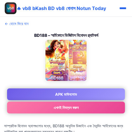
🔥 vb8 bKash BD vb8 বোনাস Notun Today
← হোমে ফিরে যান
BD188 – স্মার্টফোনে ডিজিটাল বিনোদন প্ল্যাটফর্ম
APK ডাউনলোড
এখনই নিবন্ধন করুন
সাম্প্রতিক বিনোদন অ্যাপগুলোর মধ্যে, BD188 আধুনিক ডিজাইন এবং দৈনন্দিন স্মার্টফোনের জন্য
অপ্টিমাইজ করা পারফরম্যান্সের সমন্বয়ের কারণে লক্ষণীয়।